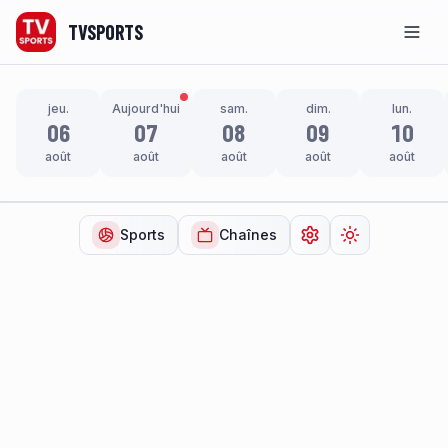
TVSPORTS
Men
jeu.
Aujourd'hui
sam.
dim.
lun.
06
07
08
09
10
août
août
août
août
août
Sports
Chaînes
Ouvrir les paramètr
Changer de t