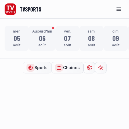
TVSPORTS
Men
mer.
Aujourd'hui
ven.
sam.
dim.
05
06
07
08
09
août
août
août
août
août
Sports
Chaînes
Ouvrir les paramètr
Changer de t