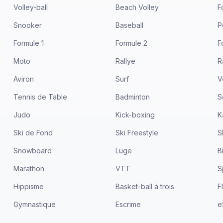
Volley-ball
Beach Volley
F
Snooker
Baseball
P
Formule 1
Formule 2
F
Moto
Rallye
R
Aviron
Surf
V
Tennis de Table
Badminton
S
Judo
Kick-boxing
K
Ski de Fond
Ski Freestyle
S
Snowboard
Luge
B
Marathon
VTT
S
Hippisme
Basket-ball à trois
F
Gymnastique
Escrime
e