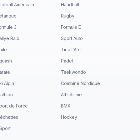
ootball Américain
Handball
étanque
Rugby
ormule 3
Formule E
allye Raid
Sport Auto
oile
Tir à l'Arc
quash
Padel
arate
Taekwondo
ki Alpin
Combiné Nordique
iathlon
Athlétisme
port de Force
BMX
léchettes
Hockey
Sport