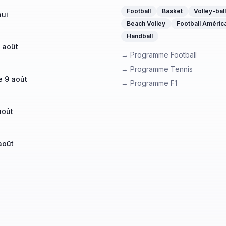
Football
Basket
Volley-ball
hui
Beach Volley
Football Améric
Handball
 août
→ Programme Football
→ Programme Tennis
 9 août
→ Programme F1
août
août