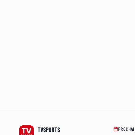
Footer
TVSPORTS
PROCHAI