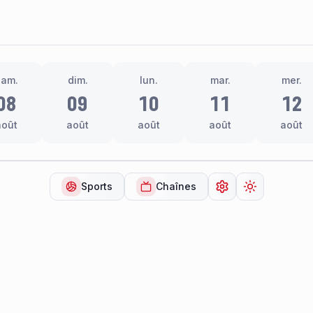
sam.
dim.
lun.
mar.
mer.
08
09
10
11
12
août
août
août
août
août
Sports
Chaînes
Ouvrir les paramèt
Changer de 