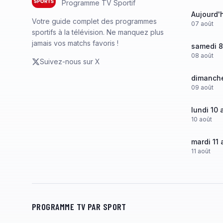
Programme TV Sportif
Aujourd'
Votre guide complet des programmes
07
août
sportifs à la télévision. Ne manquez plus
jamais vos matchs favoris !
samedi 8
08
août
Suivez-nous sur X
dimanche
09
août
lundi 10 
10
août
mardi 11 
11
août
PROGRAMME TV PAR SPORT