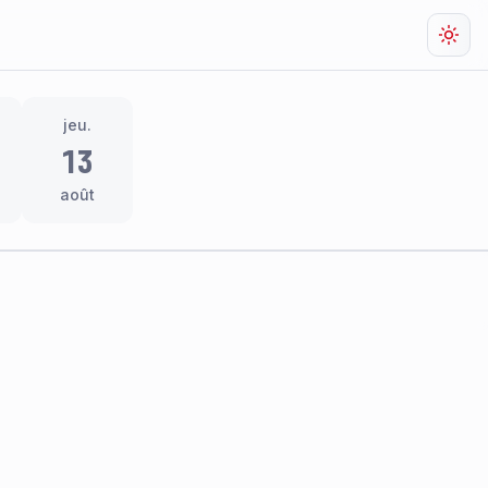
Chan
jeu.
13
août
res
thème