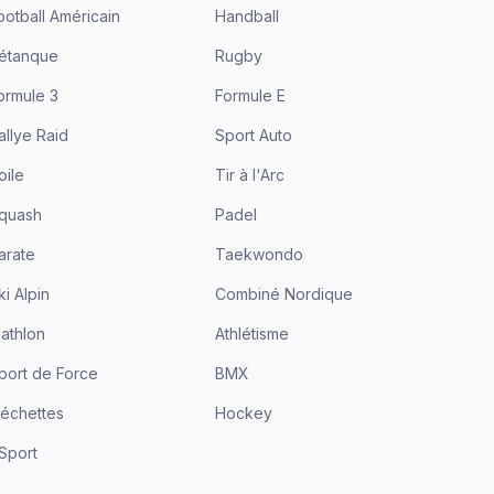
ootball Américain
Handball
étanque
Rugby
ormule 3
Formule E
allye Raid
Sport Auto
oile
Tir à l'Arc
quash
Padel
arate
Taekwondo
ki Alpin
Combiné Nordique
iathlon
Athlétisme
port de Force
BMX
léchettes
Hockey
Sport