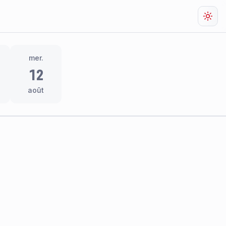
Chan
mer.
12
août
res
thème