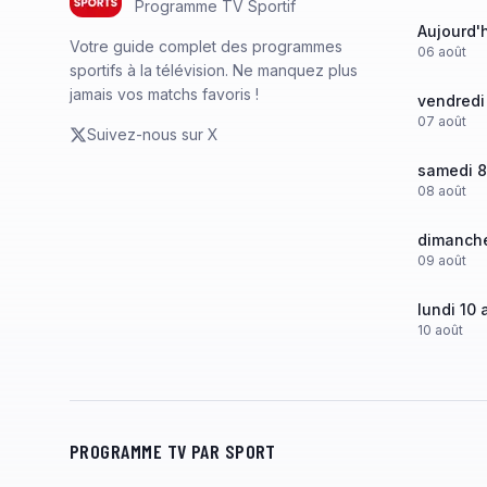
Programme TV Sportif
Aujourd'
Votre guide complet des programmes
06
août
sportifs à la télévision. Ne manquez plus
jamais vos matchs favoris !
vendredi
07
août
Suivez-nous sur X
samedi 8
08
août
dimanche
09
août
lundi 10 
10
août
PROGRAMME TV PAR SPORT