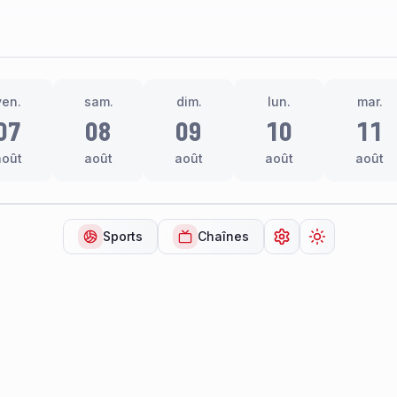
ven.
sam.
dim.
lun.
mar.
07
08
09
10
11
août
août
août
août
août
Sports
Chaînes
Ouvrir les paramèt
Changer de 