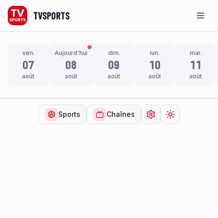
TVSPORTS
Men
ven.
Aujourd'hui
dim.
lun.
mar.
07
08
09
10
11
août
août
août
août
août
Sports
Chaînes
Ouvrir les paramètr
Changer de t