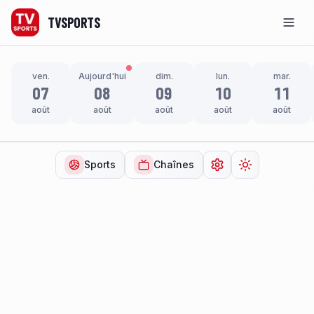
TVSPORTS
Men
ven.
Aujourd'hui
dim.
lun.
mar.
07
08
09
10
11
août
août
août
août
août
Sports
Chaînes
Ouvrir les paramètr
Changer de t