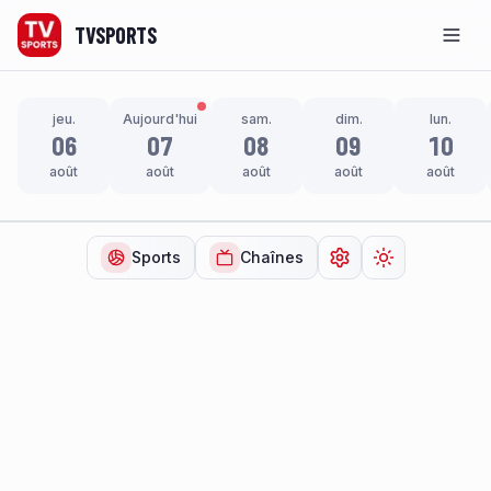
TVSPORTS
Men
jeu.
Aujourd'hui
sam.
dim.
lun.
06
07
08
09
10
août
août
août
août
août
Sports
Chaînes
Ouvrir les paramètr
Changer de t