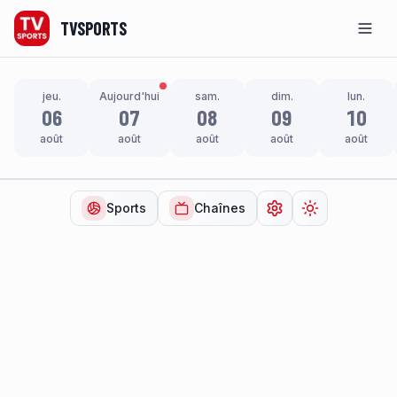
TVSPORTS
Men
jeu.
Aujourd'hui
sam.
dim.
lun.
06
07
08
09
10
août
août
août
août
août
Sports
Chaînes
Ouvrir les paramètr
Changer de t