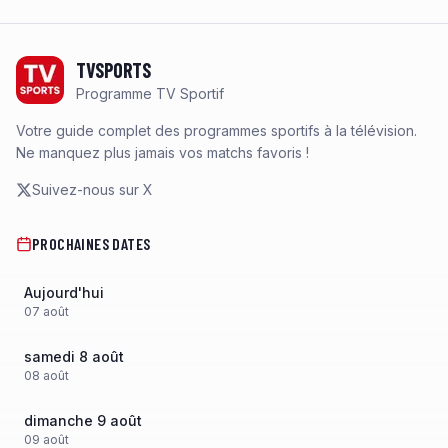
Footer
TVSPORTS
Programme TV Sportif
Votre guide complet des programmes sportifs à la télévision.
Ne manquez plus jamais vos matchs favoris !
Suivez-nous sur X
PROCHAINES DATES
Aujourd'hui
07
août
samedi 8 août
08
août
dimanche 9 août
09
août