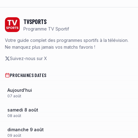
Footer
TVSPORTS
Programme TV Sportif
Votre guide complet des programmes sportifs à la télévision.
Ne manquez plus jamais vos matchs favoris !
Suivez-nous sur X
PROCHAINES DATES
Aujourd'hui
07
août
samedi 8 août
08
août
dimanche 9 août
09
août