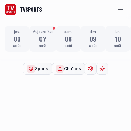
TVSPORTS
Men
jeu.
Aujourd'hui
sam.
dim.
lun.
06
07
08
09
10
août
août
août
août
août
Sports
Chaînes
Ouvrir les paramètr
Changer de t