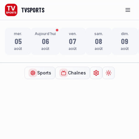
TVSPORTS
Men
mer.
Aujourd'hui
ven.
sam.
dim.
05
06
07
08
09
août
août
août
août
août
Sports
Chaînes
Ouvrir les paramètr
Changer de t