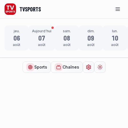
TVSPORTS
Men
jeu.
Aujourd'hui
sam.
dim.
lun.
06
07
08
09
10
août
août
août
août
août
Sports
Chaînes
Ouvrir les paramètr
Changer de t