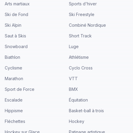
Arts martiaux
Sports d'hiver
Ski de Fond
Ski Freestyle
Ski Alpin
Combiné Nordique
Saut à Skis
Short Track
Snowboard
Luge
Biathlon
Athlétisme
Cyclisme
Cyclo Cross
Marathon
VTT
Sport de Force
BMX
Escalade
Équitation
Hippisme
Basket-ball à trois
Fléchettes
Hockey
Hockey sur Glace
Patinage artistique