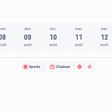
sam.
dim.
lun.
mar.
mer.
08
09
10
11
12
août
août
août
août
août
Sports
Chaînes
Ouvrir les paramèt
Changer de 