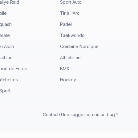
allye Raid
Sport Auto
oile
Tir à l'Arc
quash
Padel
arate
Taekwondo
ki Alpin
Combiné Nordique
iathlon
Athlétisme
port de Force
BMX
léchettes
Hockey
Sport
Contact
•
Une suggestion ou un bug ?