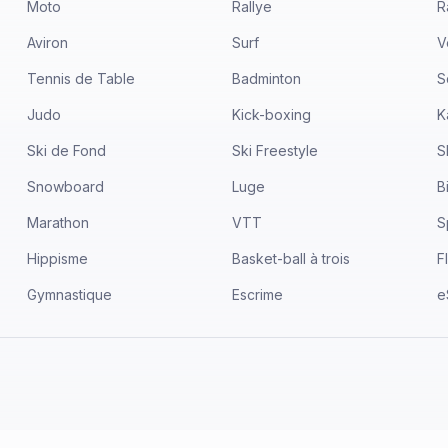
Moto
Rallye
R
Aviron
Surf
V
Tennis de Table
Badminton
S
Judo
Kick-boxing
K
Ski de Fond
Ski Freestyle
S
Snowboard
Luge
B
Marathon
VTT
S
Hippisme
Basket-ball à trois
F
Gymnastique
Escrime
e