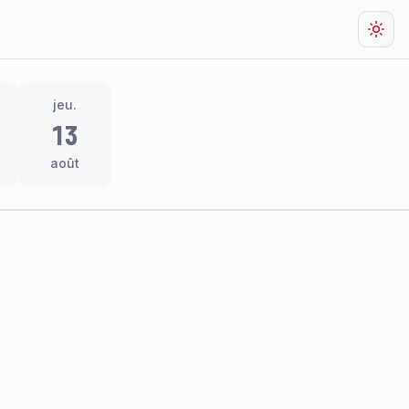
Chan
jeu.
13
août
res
thème