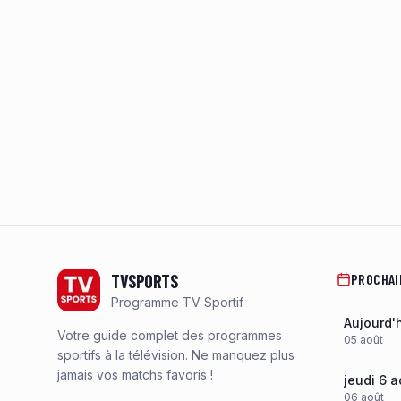
Footer
TVSPORTS
PROCHAI
Programme TV Sportif
Aujourd'
Votre guide complet des programmes
05
août
sportifs à la télévision. Ne manquez plus
jamais vos matchs favoris !
jeudi 6 a
06
août