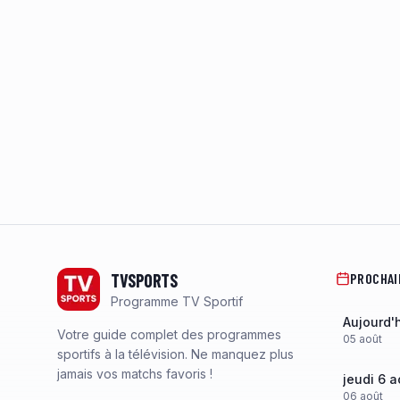
Footer
TVSPORTS
PROCHAI
Programme TV Sportif
Aujourd'
Votre guide complet des programmes
05
août
sportifs à la télévision. Ne manquez plus
jamais vos matchs favoris !
jeudi 6 a
06
août