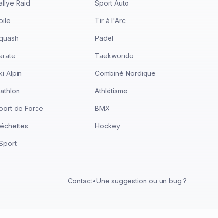
allye Raid
Sport Auto
oile
Tir à l'Arc
quash
Padel
arate
Taekwondo
ki Alpin
Combiné Nordique
iathlon
Athlétisme
port de Force
BMX
léchettes
Hockey
Sport
Contact
•
Une suggestion ou un bug ?