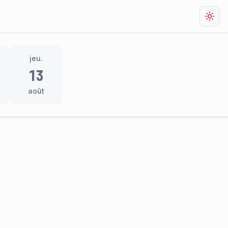
Chan
jeu.
13
août
res
thème