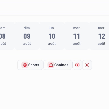
sam.
dim.
lun.
mar.
mer.
08
09
10
11
12
août
août
août
août
août
Sports
Chaînes
Ouvrir les paramèt
Changer de 