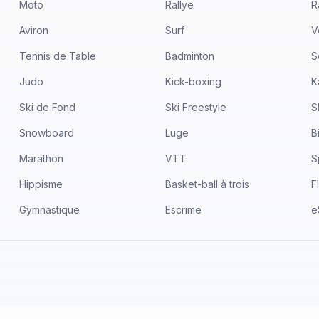
Moto
Rallye
R
Aviron
Surf
V
Tennis de Table
Badminton
S
Judo
Kick-boxing
K
Ski de Fond
Ski Freestyle
S
Snowboard
Luge
B
Marathon
VTT
S
Hippisme
Basket-ball à trois
F
Gymnastique
Escrime
e