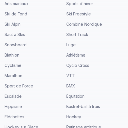
Arts martiaux
Sports d'hiver
Ski de Fond
Ski Freestyle
Ski Alpin
Combiné Nordique
Saut à Skis
Short Track
Snowboard
Luge
Biathlon
Athlétisme
Cyclisme
Cyclo Cross
Marathon
VTT
Sport de Force
BMX
Escalade
Équitation
Hippisme
Basket-ball à trois
Fléchettes
Hockey
Hockey sur Glace
Patinage artistique