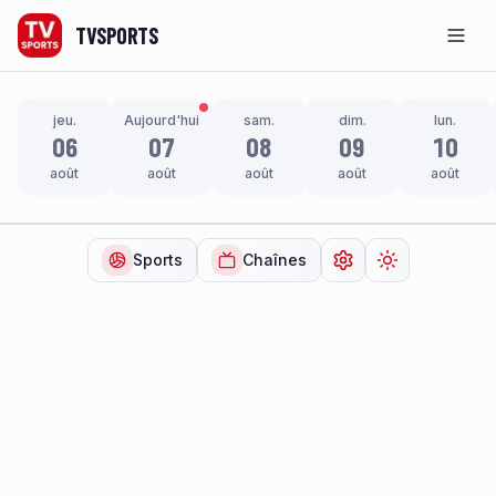
TVSPORTS
Men
jeu.
Aujourd'hui
sam.
dim.
lun.
06
07
08
09
10
août
août
août
août
août
Sports
Chaînes
Ouvrir les paramètr
Changer de t