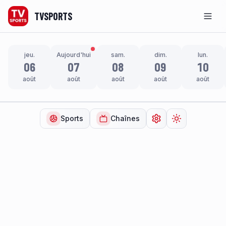
TVSPORTS
Men
jeu.
Aujourd'hui
sam.
dim.
lun.
06
07
08
09
10
août
août
août
août
août
Sports
Chaînes
Ouvrir les paramètr
Changer de t