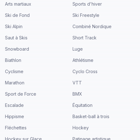
Arts martiaux
Sports d'hiver
Ski de Fond
Ski Freestyle
Ski Alpin
Combiné Nordique
Saut à Skis
Short Track
Snowboard
Luge
Biathlon
Athlétisme
Cyclisme
Cyclo Cross
Marathon
VTT
Sport de Force
BMX
Escalade
Équitation
Hippisme
Basket-ball à trois
Fléchettes
Hockey
Hockey sur Glace
Patinage artistique