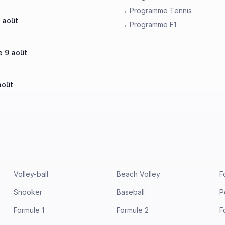
→ Programme Tennis
 août
→ Programme F1
 9 août
août
Volley-ball
Beach Volley
F
Snooker
Baseball
P
Formule 1
Formule 2
F