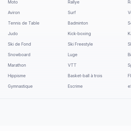
Moto
Rallye
R
Aviron
Surf
V
Tennis de Table
Badminton
S
Judo
Kick-boxing
K
Ski de Fond
Ski Freestyle
S
Snowboard
Luge
B
Marathon
VTT
S
Hippisme
Basket-ball à trois
F
Gymnastique
Escrime
e