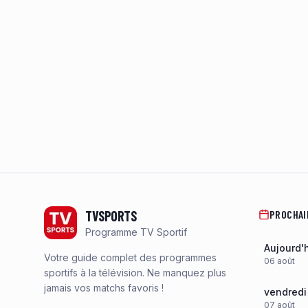
Footer
TVSPORTS
PROCHAI
Programme TV Sportif
Aujourd'
Votre guide complet des programmes
06
août
sportifs à la télévision. Ne manquez plus
jamais vos matchs favoris !
vendredi
07
août