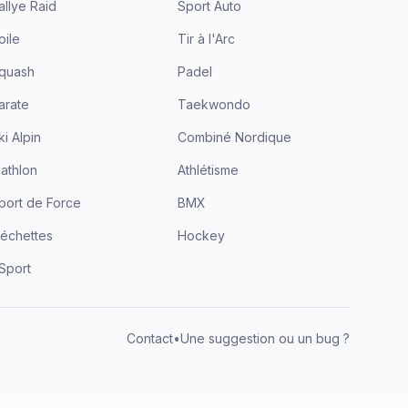
allye Raid
Sport Auto
oile
Tir à l'Arc
quash
Padel
arate
Taekwondo
ki Alpin
Combiné Nordique
iathlon
Athlétisme
port de Force
BMX
léchettes
Hockey
Sport
Contact
•
Une suggestion ou un bug ?