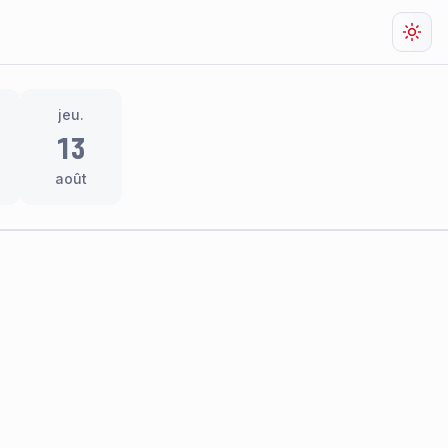
Chan
jeu.
13
août
res
thème