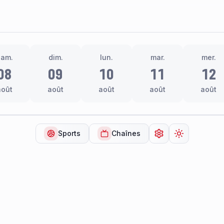
sam.
dim.
lun.
mar.
mer.
08
09
10
11
12
août
août
août
août
août
Sports
Chaînes
Ouvrir les paramèt
Changer de 