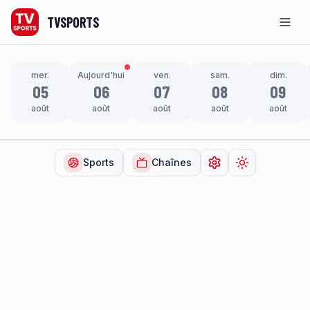
TVSPORTS
Men
mer.
Aujourd'hui
ven.
sam.
dim.
05
06
07
08
09
août
août
août
août
août
Sports
Chaînes
Ouvrir les paramètr
Changer de t