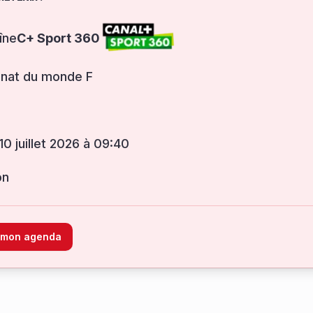
îne
C+ Sport 360
nat du monde F
 10 juillet 2026 à 09:40
on
à mon agenda