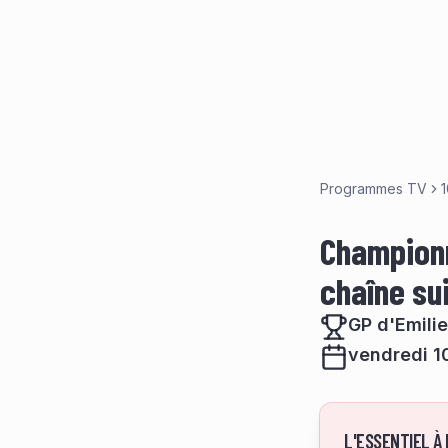
Programmes TV
1
Championn
chaîne su
GP d'Emili
vendredi 10
L'ESSENTIEL À 