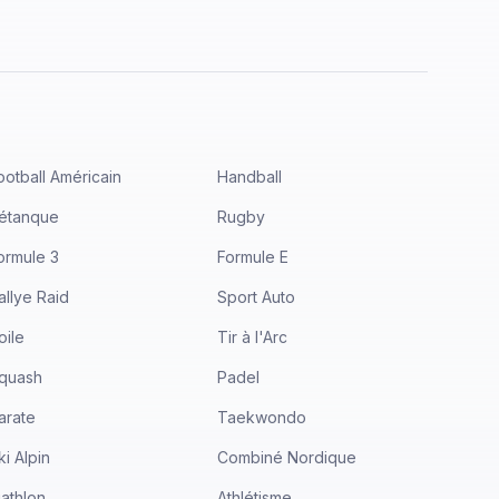
ootball Américain
Handball
étanque
Rugby
ormule 3
Formule E
allye Raid
Sport Auto
oile
Tir à l'Arc
quash
Padel
arate
Taekwondo
ki Alpin
Combiné Nordique
iathlon
Athlétisme