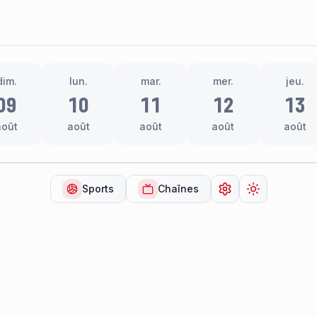
dim.
lun.
mar.
mer.
jeu.
09
10
11
12
13
août
août
août
août
août
Sports
Chaînes
Ouvrir les paramèt
Changer de 