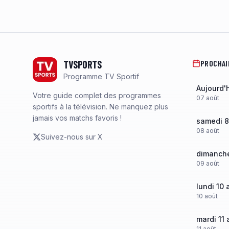
Footer
TVSPORTS
PROCHAI
Programme TV Sportif
Aujourd'
Votre guide complet des programmes
07
août
sportifs à la télévision. Ne manquez plus
jamais vos matchs favoris !
samedi 8
08
août
Suivez-nous sur X
dimanche
09
août
lundi 10 
10
août
mardi 11 
11
août