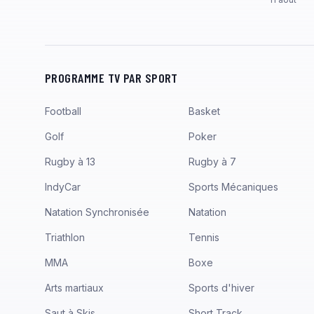
PROGRAMME TV PAR SPORT
Football
Basket
Golf
Poker
Rugby à 13
Rugby à 7
IndyCar
Sports Mécaniques
Natation Synchronisée
Natation
Triathlon
Tennis
MMA
Boxe
Arts martiaux
Sports d'hiver
Saut à Skis
Short Track