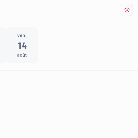
Chan
ven.
14
août
res
thème