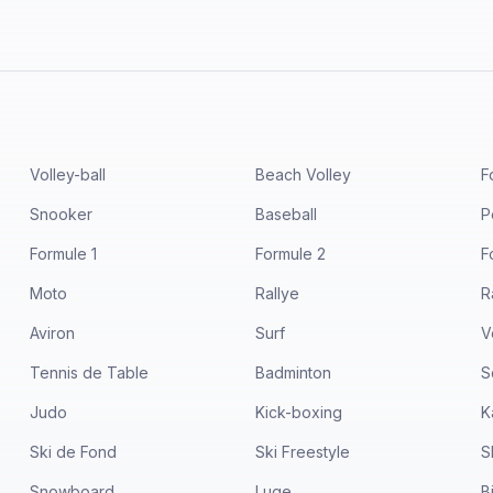
Volley-ball
Beach Volley
F
Snooker
Baseball
P
Formule 1
Formule 2
F
Moto
Rallye
R
Aviron
Surf
V
Tennis de Table
Badminton
S
Judo
Kick-boxing
K
Ski de Fond
Ski Freestyle
S
Snowboard
Luge
B