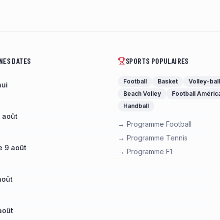
NES DATES
SPORTS POPULAIRES
Football
Basket
Volley-ball
hui
Beach Volley
Football Améric
Handball
 août
→ Programme Football
→ Programme Tennis
 9 août
→ Programme F1
août
août