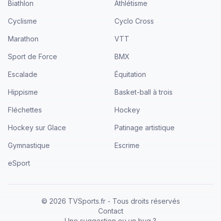
Biathlon
Athlétisme
Cyclisme
Cyclo Cross
Marathon
VTT
Sport de Force
BMX
Escalade
Équitation
Hippisme
Basket-ball à trois
Fléchettes
Hockey
Hockey sur Glace
Patinage artistique
Gymnastique
Escrime
eSport
©
2026
TVSports.fr - Tous droits réservés
Contact
Une suggestion ou un bug ?