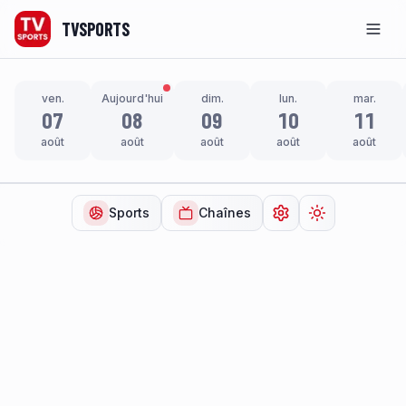
TVSPORTS
Men
ven.
Aujourd'hui
dim.
lun.
mar.
07
08
09
10
11
août
août
août
août
août
Sports
Chaînes
Ouvrir les paramètr
Changer de t