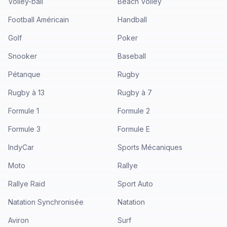
Volley-ball
Beach Volley
Football Américain
Handball
Golf
Poker
Snooker
Baseball
Pétanque
Rugby
Rugby à 13
Rugby à 7
Formule 1
Formule 2
Formule 3
Formule E
IndyCar
Sports Mécaniques
Moto
Rallye
Rallye Raid
Sport Auto
Natation Synchronisée
Natation
Aviron
Surf