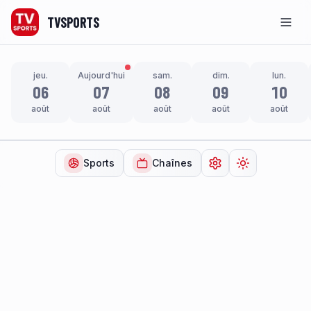
TVSPORTS
Men
jeu.
Aujourd'hui
sam.
dim.
lun.
06
07
08
09
10
août
août
août
août
août
Sports
Chaînes
Ouvrir les paramètr
Changer de t