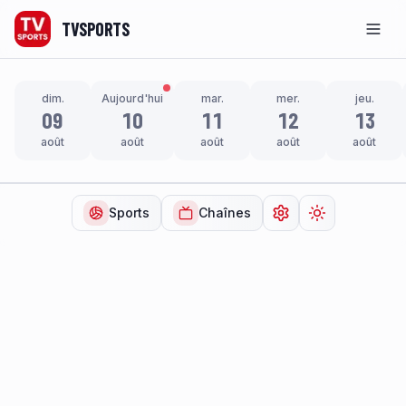
TVSPORTS
Men
dim.
Aujourd'hui
mar.
mer.
jeu.
09
10
11
12
13
août
août
août
août
août
Sports
Chaînes
Ouvrir les paramètr
Changer de t