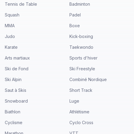
Tennis de Table
Badminton
Squash
Padel
MMA
Boxe
Judo
Kick-boxing
Karate
Taekwondo
Arts martiaux
Sports d'hiver
Ski de Fond
Ski Freestyle
Ski Alpin
Combiné Nordique
Saut à Skis
Short Track
Snowboard
Luge
Biathlon
Athlétisme
Cyclisme
Cyclo Cross
Marathon
VTT