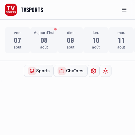
TVSPORTS
Men
ven.
Aujourd'hui
dim.
lun.
mar.
07
08
09
10
11
août
août
août
août
août
Sports
Chaînes
Ouvrir les paramètr
Changer de t