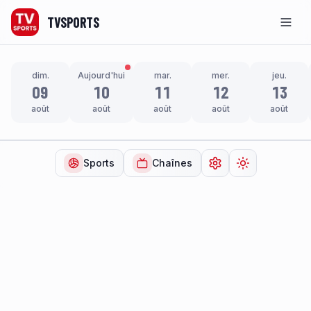
TVSPORTS
Men
dim.
Aujourd'hui
mar.
mer.
jeu.
09
10
11
12
13
août
août
août
août
août
Sports
Chaînes
Ouvrir les paramètr
Changer de t