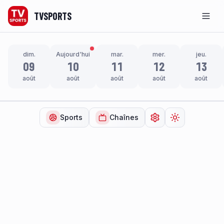
TVSPORTS
Men
dim.
Aujourd'hui
mar.
mer.
jeu.
09
10
11
12
13
août
août
août
août
août
Sports
Chaînes
Ouvrir les paramètr
Changer de t