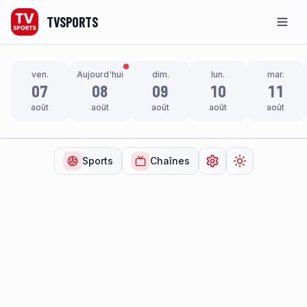
TVSPORTS
Men
ven.
Aujourd'hui
dim.
lun.
mar.
07
08
09
10
11
août
août
août
août
août
Sports
Chaînes
Ouvrir les paramètr
Changer de t