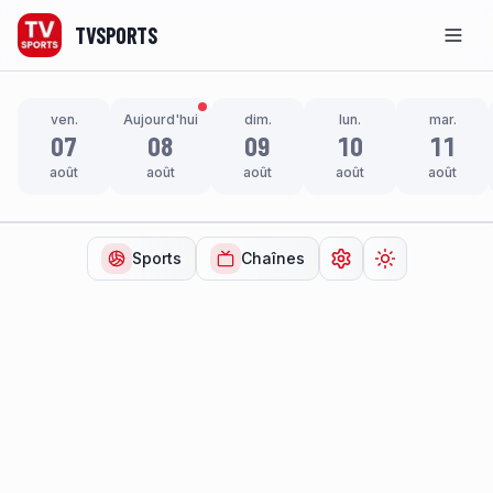
TVSPORTS
Men
ven.
Aujourd'hui
dim.
lun.
mar.
07
08
09
10
11
août
août
août
août
août
Sports
Chaînes
Ouvrir les paramètr
Changer de t