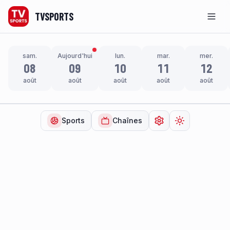
TVSPORTS
Men
sam.
Aujourd'hui
lun.
mar.
mer.
08
09
10
11
12
août
août
août
août
août
Sports
Chaînes
Ouvrir les paramètr
Changer de t