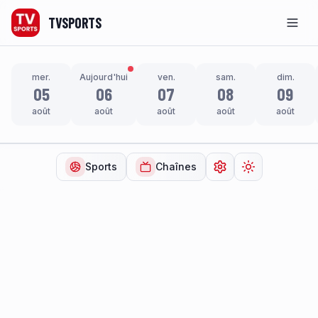
TVSPORTS
Men
mer.
Aujourd'hui
ven.
sam.
dim.
05
06
07
08
09
août
août
août
août
août
Sports
Chaînes
Ouvrir les paramètr
Changer de t