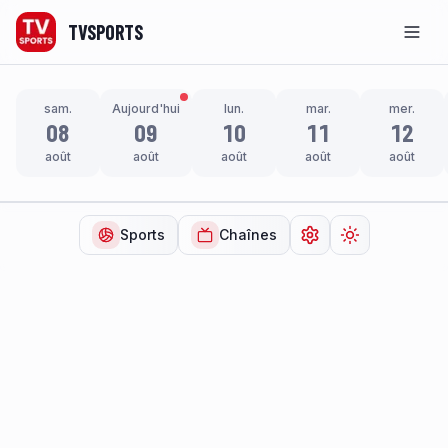
TVSPORTS
Men
sam.
Aujourd'hui
lun.
mar.
mer.
08
09
10
11
12
août
août
août
août
août
Sports
Chaînes
Ouvrir les paramètr
Changer de t