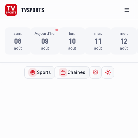
TVSPORTS
Men
sam.
Aujourd'hui
lun.
mar.
mer.
08
09
10
11
12
août
août
août
août
août
Sports
Chaînes
Ouvrir les paramètr
Changer de t