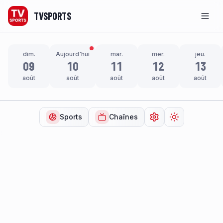
TVSPORTS
Men
dim.
Aujourd'hui
mar.
mer.
jeu.
09
10
11
12
13
août
août
août
août
août
Sports
Chaînes
Ouvrir les paramètr
Changer de t