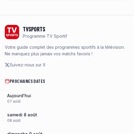
Footer
TVSPORTS
Programme TV Sportif
Votre guide complet des programmes sportifs à la télévision.
Ne manquez plus jamais vos matchs favoris !
Suivez-nous sur X
PROCHAINES DATES
Aujourd'hui
07
août
samedi 8 août
08
août
dimanche 9 août