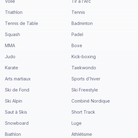
Voile
Tir à l'Arc
Triathlon
Tennis
Tennis de Table
Badminton
Squash
Padel
MMA
Boxe
Judo
Kick-boxing
Karate
Taekwondo
Arts martiaux
Sports d'hiver
Ski de Fond
Ski Freestyle
Ski Alpin
Combiné Nordique
Saut à Skis
Short Track
Snowboard
Luge
Biathlon
Athlétisme