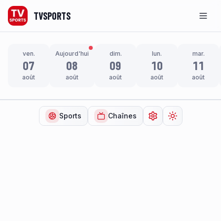
TVSPORTS
Men
ven.
Aujourd'hui
dim.
lun.
mar.
07
08
09
10
11
août
août
août
août
août
Sports
Chaînes
Ouvrir les paramètr
Changer de t