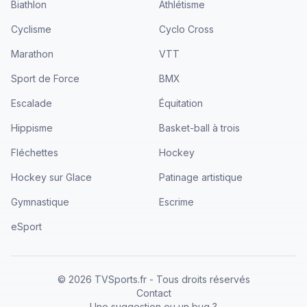
Biathlon
Athlétisme
Cyclisme
Cyclo Cross
Marathon
VTT
Sport de Force
BMX
Escalade
Équitation
Hippisme
Basket-ball à trois
Fléchettes
Hockey
Hockey sur Glace
Patinage artistique
Gymnastique
Escrime
eSport
©
2026
TVSports.fr - Tous droits réservés
Contact
Une suggestion ou un bug ?