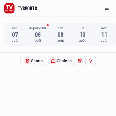
TVSPORTS
Men
ven.
Aujourd'hui
dim.
lun.
mar.
07
08
09
10
11
août
août
août
août
août
Sports
Chaînes
Ouvrir les paramètr
Changer de t