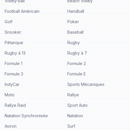
Volley-ball
Beach Volley
Football Américain
Handball
Golf
Poker
Snooker
Baseball
Pétanque
Rugby
Rugby à 13
Rugby à 7
Formule 1
Formule 2
Formule 3
Formule E
IndyCar
Sports Mécaniques
Moto
Rallye
Rallye Raid
Sport Auto
Natation Synchronisée
Natation
Aviron
Surf