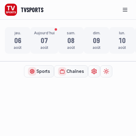
TVSPORTS
Men
jeu.
Aujourd'hui
sam.
dim.
lun.
06
07
08
09
10
août
août
août
août
août
Sports
Chaînes
Ouvrir les paramètr
Changer de t