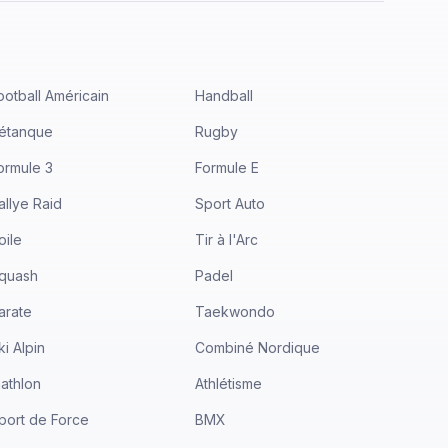
ootball Américain
Handball
étanque
Rugby
ormule 3
Formule E
allye Raid
Sport Auto
oile
Tir à l'Arc
quash
Padel
arate
Taekwondo
ki Alpin
Combiné Nordique
iathlon
Athlétisme
port de Force
BMX