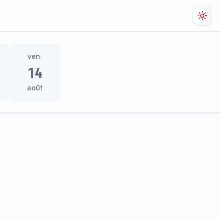
Chan
ven.
14
août
res
thème