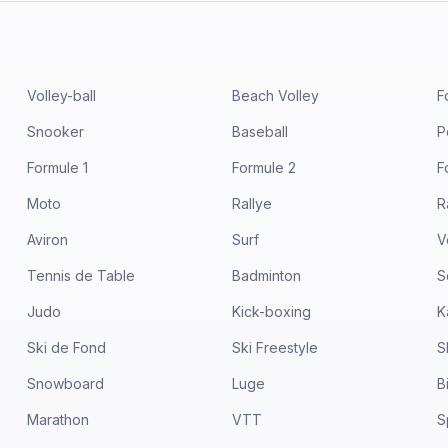
Volley-ball
Beach Volley
F
Snooker
Baseball
P
Formule 1
Formule 2
F
Moto
Rallye
R
Aviron
Surf
V
Tennis de Table
Badminton
S
Judo
Kick-boxing
K
Ski de Fond
Ski Freestyle
S
Snowboard
Luge
B
Marathon
VTT
S