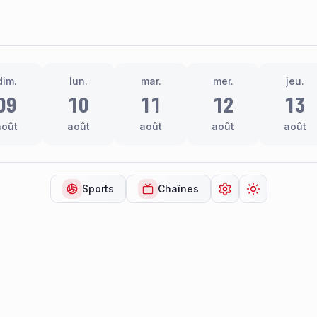
dim.
lun.
mar.
mer.
jeu.
09
10
11
12
13
août
août
août
août
août
Sports
Chaînes
Ouvrir les paramèt
Changer de 