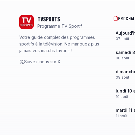
Footer
TVSPORTS
PROCHAI
Programme TV Sportif
Aujourd'
Votre guide complet des programmes
07
août
sportifs à la télévision. Ne manquez plus
jamais vos matchs favoris !
samedi 8
08
août
Suivez-nous sur X
dimanche
09
août
lundi 10 
10
août
mardi 11 
11
août