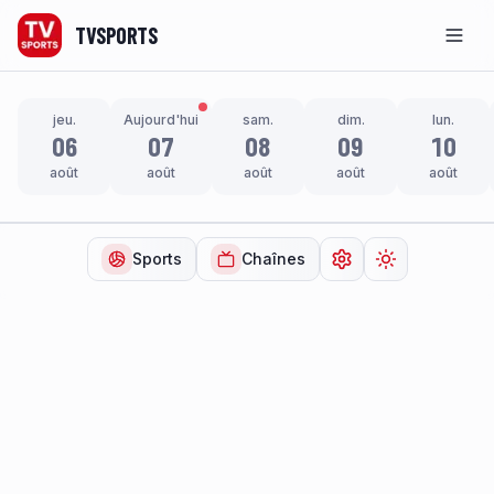
TVSPORTS
Men
jeu.
Aujourd'hui
sam.
dim.
lun.
06
07
08
09
10
août
août
août
août
août
Sports
Chaînes
Ouvrir les paramètr
Changer de t