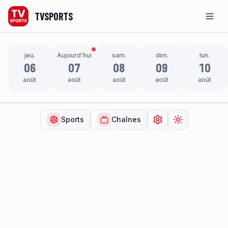
TVSPORTS
Men
jeu.
Aujourd'hui
sam.
dim.
lun.
06
07
08
09
10
août
août
août
août
août
Sports
Chaînes
Ouvrir les paramètr
Changer de t