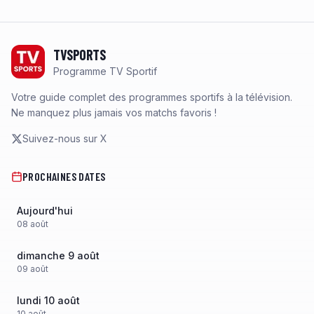
Footer
TVSPORTS
Programme TV Sportif
Votre guide complet des programmes sportifs à la télévision.
Ne manquez plus jamais vos matchs favoris !
Suivez-nous sur X
PROCHAINES DATES
Aujourd'hui
08
août
dimanche 9 août
09
août
lundi 10 août
10
août