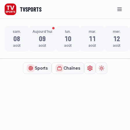
TVSPORTS
Men
sam.
Aujourd'hui
lun.
mar.
mer.
08
09
10
11
12
août
août
août
août
août
Sports
Chaînes
Ouvrir les paramètr
Changer de t