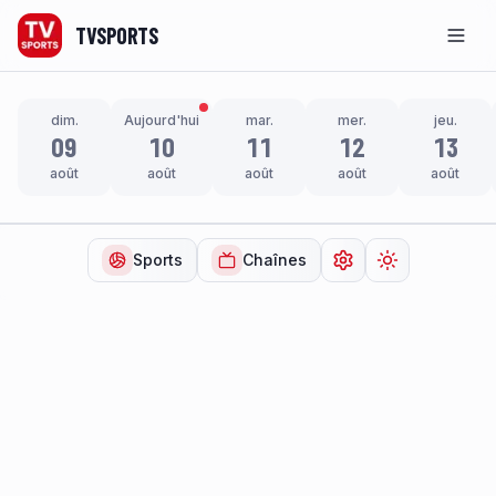
TVSPORTS
Men
dim.
Aujourd'hui
mar.
mer.
jeu.
09
10
11
12
13
août
août
août
août
août
Sports
Chaînes
Ouvrir les paramètr
Changer de t