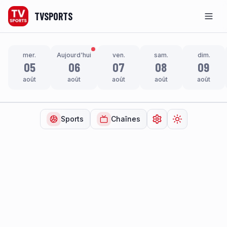
TVSPORTS
Men
mer.
Aujourd'hui
ven.
sam.
dim.
05
06
07
08
09
août
août
août
août
août
Sports
Chaînes
Ouvrir les paramètr
Changer de t