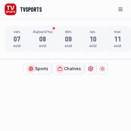
TVSPORTS
Men
ven.
Aujourd'hui
dim.
lun.
mar.
07
08
09
10
11
août
août
août
août
août
Sports
Chaînes
Ouvrir les paramètr
Changer de t