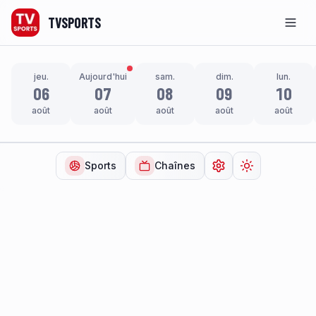
TVSPORTS
Men
jeu.
Aujourd'hui
sam.
dim.
lun.
06
07
08
09
10
août
août
août
août
août
Sports
Chaînes
Ouvrir les paramètr
Changer de t