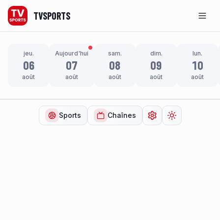
TVSPORTS
Men
jeu.
Aujourd'hui
sam.
dim.
lun.
06
07
08
09
10
août
août
août
août
août
Sports
Chaînes
Ouvrir les paramètr
Changer de t