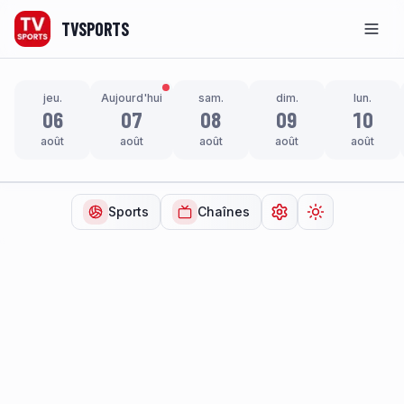
TVSPORTS
Men
jeu.
Aujourd'hui
sam.
dim.
lun.
06
07
08
09
10
août
août
août
août
août
Sports
Chaînes
Ouvrir les paramètr
Changer de t