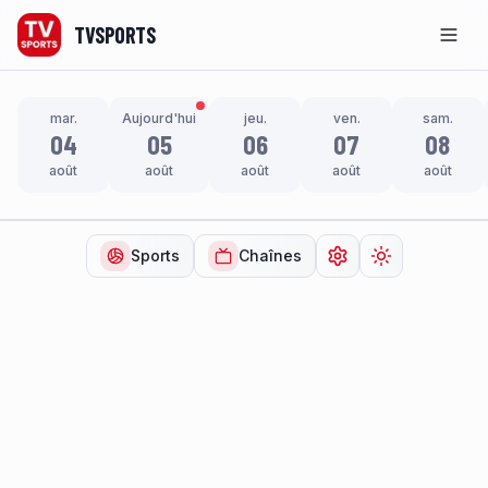
TVSPORTS
Men
mar.
Aujourd'hui
jeu.
ven.
sam.
04
05
06
07
08
août
août
août
août
août
Sports
Chaînes
Ouvrir les paramètr
Changer de t