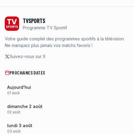
Footer
TVSPORTS
Programme TV Sportif
Votre guide complet des programmes sportifs à la télévision.
Ne manquez plus jamais vos matchs favoris !
Suivez-nous sur X
PROCHAINES DATES
Aujourd'hui
01
août
dimanche 2 août
02
août
lundi 3 août
03
août