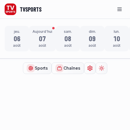
TVSPORTS
Men
jeu.
Aujourd'hui
sam.
dim.
lun.
06
07
08
09
10
août
août
août
août
août
Sports
Chaînes
Ouvrir les paramètr
Changer de t