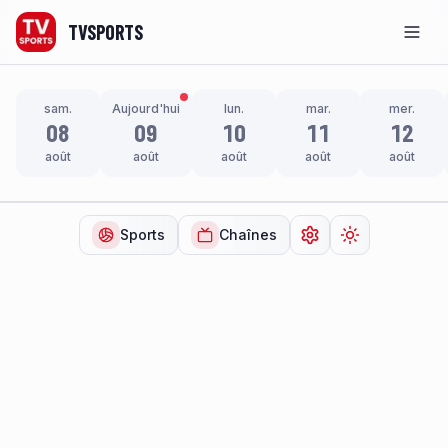
TVSPORTS
Men
sam.
Aujourd'hui
lun.
mar.
mer.
08
09
10
11
12
août
août
août
août
août
Sports
Chaînes
Ouvrir les paramètr
Changer de t