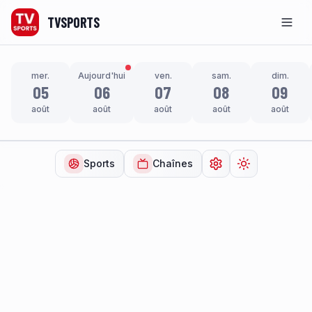
TVSPORTS
Men
mer.
Aujourd'hui
ven.
sam.
dim.
05
06
07
08
09
août
août
août
août
août
Sports
Chaînes
Ouvrir les paramètr
Changer de t