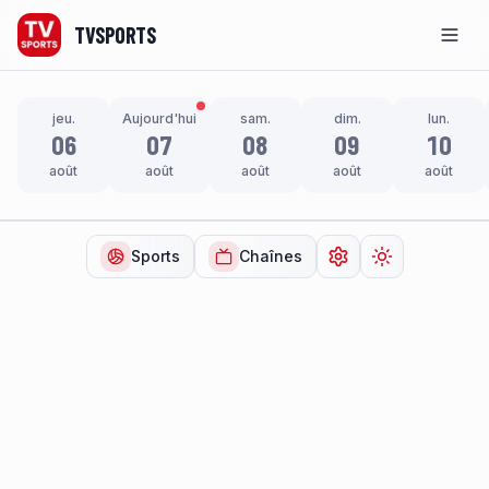
TVSPORTS
Men
jeu.
Aujourd'hui
sam.
dim.
lun.
06
07
08
09
10
août
août
août
août
août
Sports
Chaînes
Ouvrir les paramètr
Changer de t