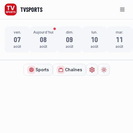
TVSPORTS
Men
ven.
Aujourd'hui
dim.
lun.
mar.
07
08
09
10
11
août
août
août
août
août
Sports
Chaînes
Ouvrir les paramètr
Changer de t